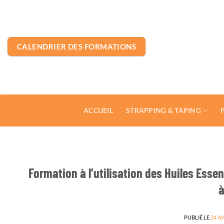
Passer
au
contenu
CALENDRIER DES FORMATIONS
ACCUEIL
STRAPPING & TAPING
Formation à l’utilisation des Huiles Esse
à
PUBLIÉ LE
24 AV