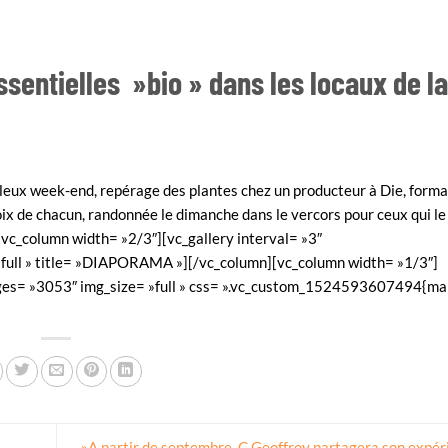
Essentielles »bio » dans les locaux de 
eux week-end, repérage des plantes chez un producteur à Die, forma
oix de chacun, randonnée le dimanche dans le vercors pour ceux qui le
c_column width= »2/3″][vc_gallery interval= »3″
ll » title= »DIAPORAMA »][/vc_column][vc_column width= »1/3″]
ages= »3053″ img_size= »full » css= ».vc_custom_1524593607494{ma
»A partir de septembre, C.Geoffroy partagera son expér