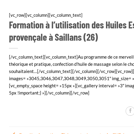
[vc_row][vc_column][vc_column_text]
Formation à l’utilisation des Huiles 
provençale à Saillans (26)
[/vc_column_text][vc_column_text]Au programme de ce merveill
théorique et pratique, confection d’huile de massage selon le ch
souhaitaient…[/vc_column_text][/vc_column][/vc_row][vc_row][v
images= »3045,3046,3047,3048,3049,3050,3051″ img_size= »fu
[vc_empty_space height= »15px »][vc_gallery interval= »3″ im
5px !important;} »][/vc_column][/vc_row]